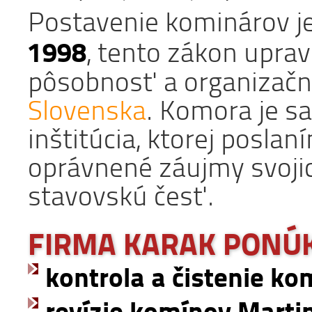
Postavenie kominárov j
1998
, tento zákon uprav
pôsobnosť a organizačn
Slovenska
. Komora je s
inštitúcia, ktorej posla
oprávnené záujmy svojic
stavovskú česť.
FIRMA KARAK PONÚK
kontrola a čistenie ko
revízie komínov Martin