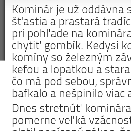
Kominár je už oddávna
šťastia a prastará tradíc
pri pohľade na kominára 
chytiť gombík. Kedysi 
komíny so železným záv
kefou a lopatkou a staral
čo má pod sebou, správne
bafkalo a nešpinilo viac 
Dnes stretnúť kominára n
pomerne veľká vzácnosť