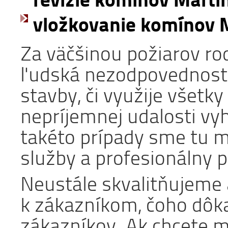
vložkovanie komínov M
Za väčšinou požiarov ro
ľudská nezodpovednosť.
stavby, či využije všetk
nepríjemnej udalosti vyh
takéto prípady sme tu m
služby a profesionálny p
Neustále skvalitňujeme 
k zákazníkom, čoho dôka
zákazníkov. Ak chcete me