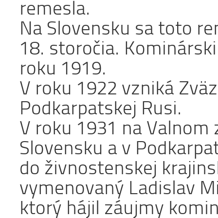
remesla.
Na Slovensku sa toto re
18. storočia. Kominárski
roku 1919.
V roku 1922 vzniká Zvä
Podkarpatskej Rusi.
V roku 1931 na Valnom
Slovensku a v Podkarpats
do živnostenskej krajinsk
vymenovaný Ladislav Mic
ktorý hájil záujmy komi