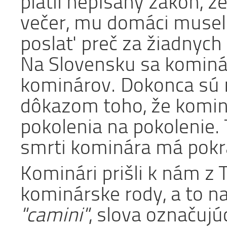
platil nepísaný zákon, ž
večer, mu domáci musel
poslať preč za žiadnych 
Na Slovensku sa kominá
kominárov. Dokonca sú m
dôkazom toho, že kominá
pokolenia na pokolenie. 
smrti kominára má pokr
Kominári prišli k nám z 
kominárske rody, a to na
"camini"
, slova označuj